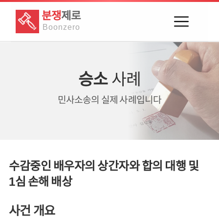
분쟁
제로
Boon
zero
승소
사례
민사소송의
실제 사례입니다
수감중인 배우자의 상간자와 합의 대행 및
1심 손해 배상
사건 개요