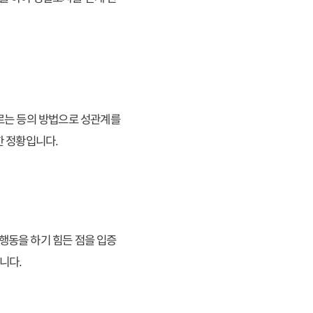
르는 등의 방법으로 성관계를
한 정황입니다.
행동을 하기 힘든 점을 입증
니다.