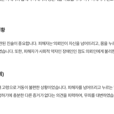
정황
관된 진술이 중요합니다. 피해자는‘의뢰인이 자신을 넘어뜨리고, 몸을 누
였습니다. 또한, 피해자가 사회적 약자인 장애인인 점도 의뢰인에게 불리
계)
 고령으로 거동이 불편한 상황이었습니다. 피해자를 넘어뜨리고 누르는 
하기에 충분한 다른 증거가 없다는 의견을 피력하여, 무죄를 대변하였습