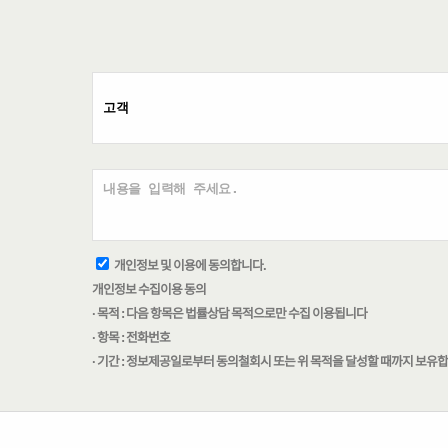
개인정보 및 이용에 동의합니다.
개인정보 수집이용 동의
· 목적 : 다음 항목은 법률상담 목적으로만 수집 이용됩니다
· 항목 : 전화번호
· 기간 : 정보제공일로부터 동의철회시 또는 위 목적을 달성할 때까지 보유