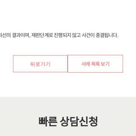
최선의 결과이며, 재판단계로 진행되지 않고 사건이 종결됩니다.
사례 목록 보기
뒤로가기
빠른 상담신청