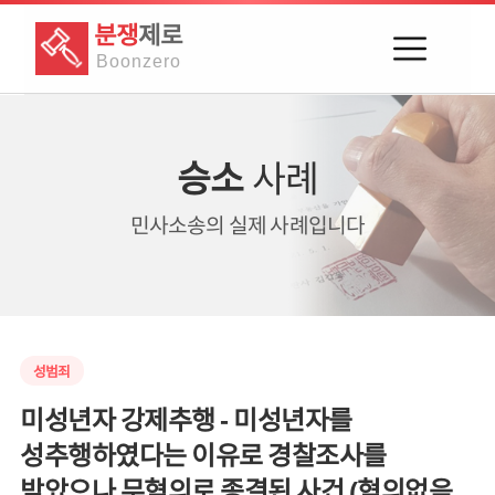
분쟁
제로
Boon
zero
승소
사례
민사소송의
실제 사례입니다
성범죄
미성년자 강제추행 - 미성년자를
성추행하였다는 이유로 경찰조사를
받았으나 무혐의로 종결된 사건 (혐의없음