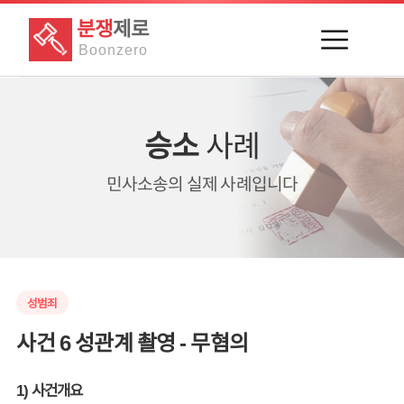
분쟁
제로
Boon
zero
승소
사례
민사소송의
실제 사례입니다
성범죄
사건 6 성관계 촬영 - 무혐의
1) 사건개요