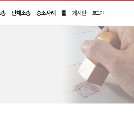
소송
단체소송
승소사례
툴
게시판
로그인