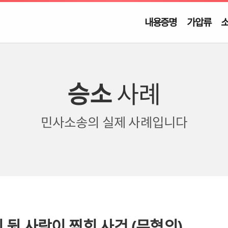
내용증명
가압류
승소
사례
민사소송의
실제 사례입니다
히 뒷 사람이 찍힌 사건 (무혐의)