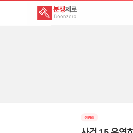
분쟁
제로
Boon
zero
성범죄
사건 15 우연