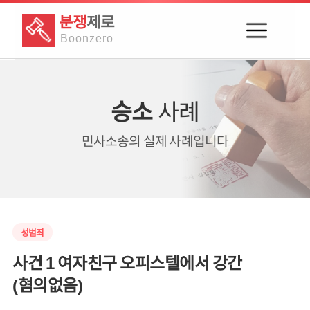
분쟁
제로
Boon
zero
승소
사례
민사소송의
실제 사례입니다
성범죄
사건 1 여자친구 오피스텔에서 강간
(혐의없음)