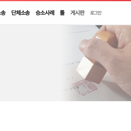
소송
단체소송
승소사례
툴
게시판
로그인