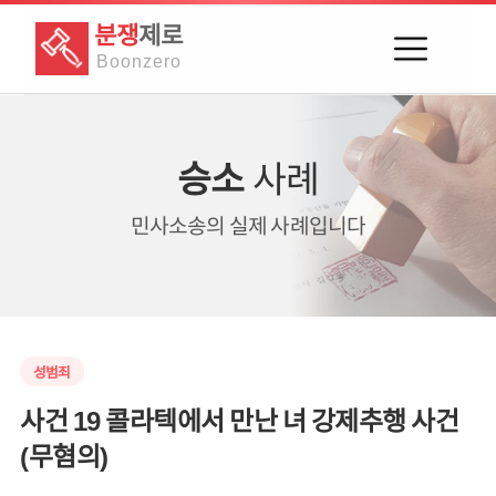
분쟁
제로
Boon
zero
승소
사례
민사소송의
실제 사례입니다
성범죄
사건 19 콜라텍에서 만난 녀 강제추행 사건
(무혐의)