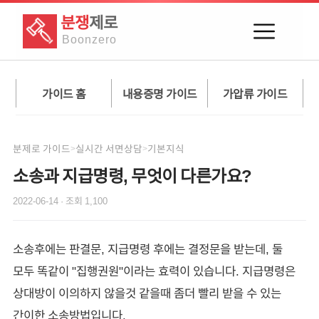
분쟁
제로
Boon
zero
가이드 홈
내용증명 가이드
가압류 가이드
분제로 가이드
실시간 서면상담
기본지식
>
>
소송과 지급명령, 무엇이 다른가요?
2022-06-14
· 조회
1,100
소송후에는 판결문, 지급명령 후에는 결정문을 받는데, 둘
모두 똑같이 "집행권원"이라는 효력이 있습니다. 지급명령은
상대방이 이의하지 않을것 같을때 좀더 빨리 받을 수 있는
간이한 소송방법입니다.