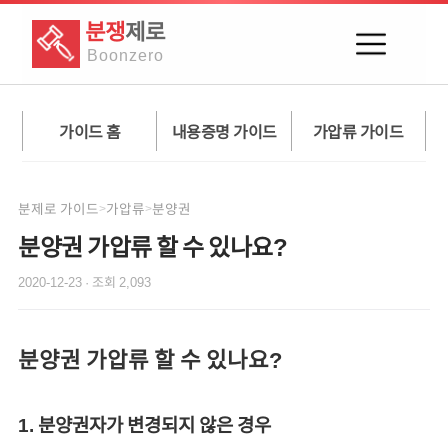
분쟁
제로
Boon
zero
가이드 홈
내용증명 가이드
가압류 가이드
분제로 가이드
가압류
분양권
>
>
분양권 가압류 할 수 있나요?
2020-12-23
· 조회
2,093
분양권 가압류 할 수 있나요?
1. 분양권자가 변경되지 않은 경우